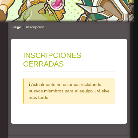
Juego
Inscripción
INSCRIPCIONES
CERRADAS
Actualmente no estamos reclutando
nuevos miembros para el equipo. ¡Vuelve
más tarde!